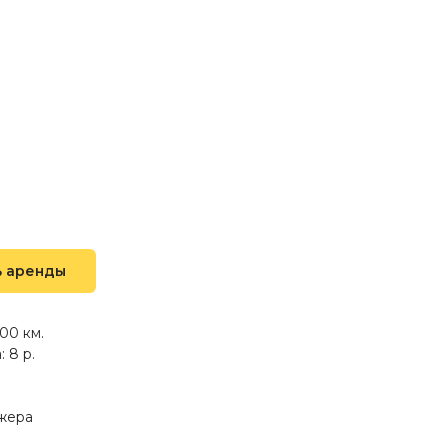
ь аренды
00 км.
 8 р.
джера