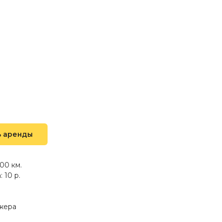
ь аренды
00 км.
 10 р.
джера